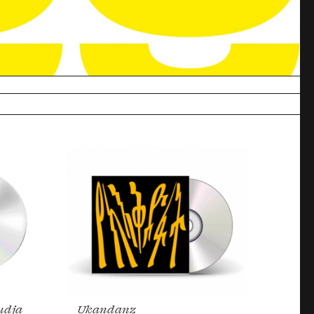
Commander
ues du fils de l’artiste.
udja
Ukandanz