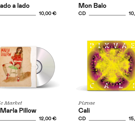
lado a lado
Mon Balo
10,00 €
CD
10
ic Market
Pixvae
Marla Pillow
Cali
12,00 €
CD
15