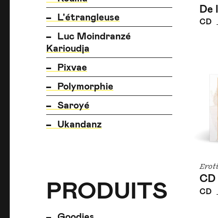
De 
L'étrangleuse
CD
Luc Moindranzé
Karioudja
Pixvae
Polymorphie
Saroyé
Ukandanz
Erot
CD 
PRODUITS
PRODUITS
PRODUITS
CD
Goodies