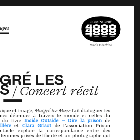
upes
GRÉ LES
RS
/ Concert récit
sique et image,
Malgré les Murs
fait dialoguer les
nes détenues à travers le monde et celles du
é du livre
Inside Outside — Dire la prison
de
llère
et
Clara Grisot
de l’association Prison
pectacle explore la correspondance entre des
femmes privés de liberté et un photographe qui