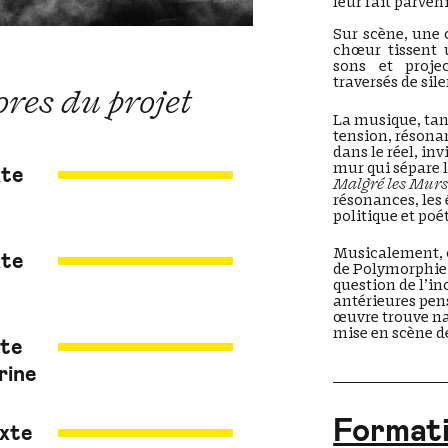
leur fait parven
Sur scène, une 
chœur tissent 
sons et proje
traversés de sil
ores du projet
La musique, tan
tension, résona
dans le réel, inv
mur qui sépare 
xte
Malgré les Mur
e
résonances, les 
politique et po
Musicalement, 
xte
de Polymorphie
question de l’i
antérieures pen
œuvre trouve n
mise en scène 
xte
rine
Format
exte