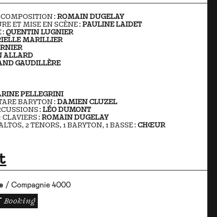
 COMPOSITION :
ROMAIN DUGELAY
URE ET MISE EN SCÈNE :
PAULINE LAIDET
 :
QUENTIN LUGNIER
IELLE MARILLIER
ARNIER
 ALLARD
AND GAUDILLÈRE
RINE PELLEGRINI
TARE BARYTON :
DAMIEN CLUZEL
RCUSSIONS :
LÉO DUMONT
CLAVIERS :
ROMAIN DUGELAY
ALTOS, 2 TENORS, 1 BARYTON, 1 BASSE :
CHŒUR
t
re
/ Compagnie 4000
T
Booking