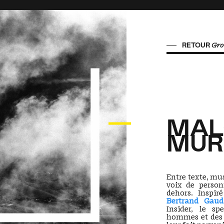
RETOUR
Gro
MAL
MU
Entre texte, mu
voix de person
dehors. Inspir
Bertrand Gaudi
Insider, le s
hommes et des 