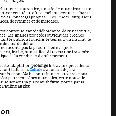
ir ses images.
chanteuse-narratrice, un trio de musiciens et un
un concert-récit où se mêlent lectures, chants,
ctions photographiques. Les mots surgissent
ences, de rythmes et de mélodies.
tôt contenue, tantôt débordante, devient souffle,
nce. Les images projetées ouvrent des brèches
itant le public à franchir, le temps d’un instant, le
le dedans du dehors.
s
ne raconte pas la prison : il en évoque les
échos, les (in)humanités, à travers une traversée
étique de la condition d’enfermement.
cette adaptation
prolonge
le travaux précédents
, dont l’album
«
Cellule
» abordait déjà la
ncarcération. Mais, contrairement aux créations
sées pour des scènes musicales, cette nouvelle
aturellement sa place au
théâtre,
portée par la
de
Pauline Laidet
.
ion