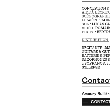
CONCEPTION &
AIDE À L’ÉCRIT
SCÉNOGRAPHIE
LUMIÈRE :
GABR
SON :
LUCAS G
VIDÉO :
ROMAIN
PHOTO :
BERTR
DISTRIBUTION
RECITANTE :
MA
GUITARE & GUI
BATTERIE & PE
SAXOPHONES & 
2 SOPRANOS, 2 
SYLLEPSE
Contac
Amaury Rulliè
CONTAC