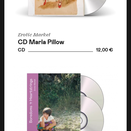
Erotic Market
CD Marla Pillow
CD
12,00 €