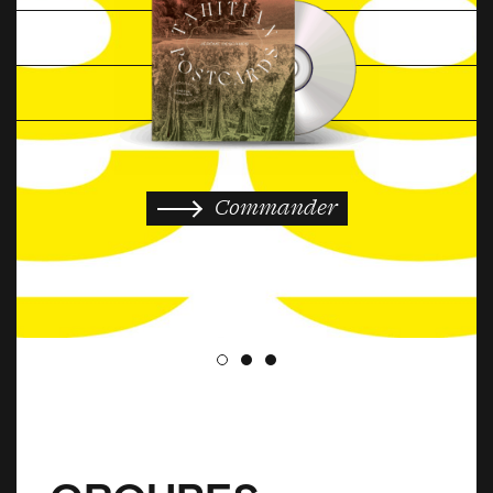
Commander
GROUPES
GROUPES