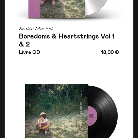
Erotic Market
Boredoms & Heartstrings Vol 1
& 2
Livre CD
18,00 €