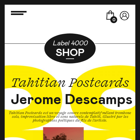
0
Label 4000
SHOP
Tahitian Postcards
Jerome Descamps
Tahitian Postcards est un voyage sonore contemplatif mêlant trombone
solo, improvisation libre et sons naturels de Tahiti, illustré par les
photographies poétiques du fils de l’artiste.