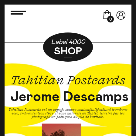
0
Label 4000
SHOP
Tahitian Postcards
Jerome Descamps
Tahitian Postcards est un voyage sonore contemplatif mêlant trombone
solo, improvisation libre et sons naturels de Tahiti, illustré par les
photographies poétiques du fils de l’artiste.