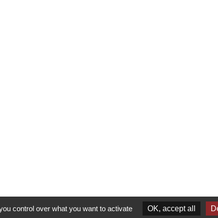
you control over what you want to activate
OK, accept all
De