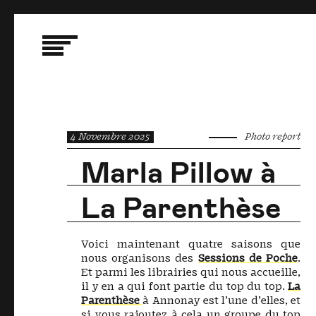
4 Novembre 2025
Photo report
Marla Pillow à
La Parenthèse
Voici maintenant quatre saisons que
nous organisons des
Sessions de Poche
.
Et parmi les librairies qui nous accueille,
il y en a qui font partie du top du top.
La
Parenthèse
à Annonay est l’une d’elles, et
si vous rajoutez à cela un groupe du top