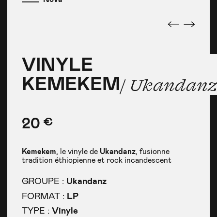
»
VINYLE
VINYLE
VINYLE
KEMEKEM
KEMEKEM
/ Ukandan
/ Ukandan
KEMEKEM
/ Ukandan
20
€
Kemekem
, le vinyle de
Ukandanz
, fusionne
tradition éthiopienne et rock incandescent
GROUPE :
Ukandanz
FORMAT :
LP
TYPE :
Vinyle