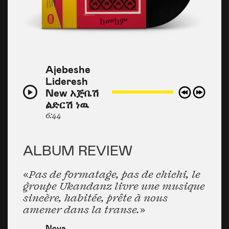
Ajebeshe
Lideresh
New አጅቤሽ
ልድርሽ ነዉ
6:44
ALBUM REVIEW
«Pas de formatage, pas de chichi, le
«
groupe Ukandanz livre une musique
c
sincère, habitée, prête à nous
g
amener dans la transe.»
c
t
Nova