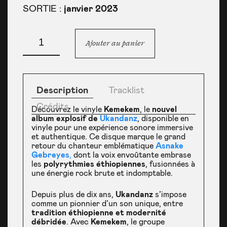
SORTIE :
janvier 2023
quantité
de
Ajouter au panier
Vinyle
Kemekem
Description
Tracklist
Crédits
Découvrez le vinyle
Kemekem
, le
nouvel
album explosif de
Ukandanz
, disponible en
vinyle pour une expérience sonore immersive
et authentique. Ce disque marque le grand
retour du chanteur emblématique
Asnake
Gebreyes
,
dont la voix envoûtante embrase
les
polyrythmies éthiopiennes
, fusionnées à
une énergie rock brute et indomptable.
Depuis plus de dix ans,
Ukandanz
s’impose
comme un pionnier d’un son unique, entre
tradition éthiopienne et modernité
débridée
. Avec
Kemekem
, le groupe