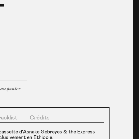
 au panier
racklist
Crédits
a cassette d’Asnake Gebreyes & the Express
clusivement en Ethiopie.