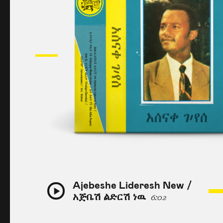
Ajebeshe Lideresh New /
አጅቤሽ ልድርሽ ነዉ
6:02