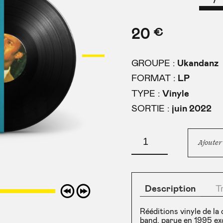
20
€
GROUPE :
Ukandanz
FORMAT :
LP
TYPE :
Vinyle
SORTIE :
juin 2022
quantité
de
Ajouter
Ethiopia
Wedet
Neshe
Description
T
Rééditions vinyle de l
band, parue en 1995 ex