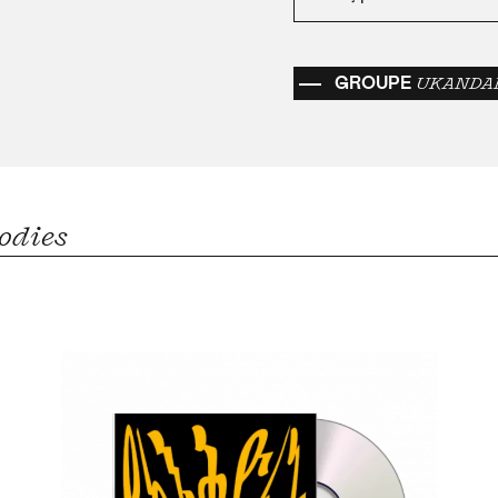
GROUPE
UKANDA
oodies