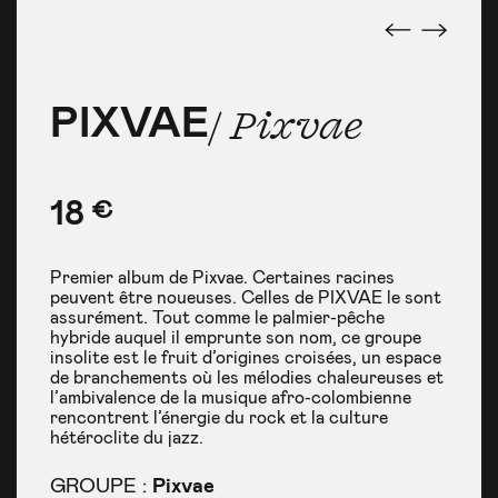
PIXVAE
PIXVAE
PIXVAE
/ Pixvae
/ Pixvae
/ Pixvae
18
€
Premier album de Pixvae. Certaines racines
peuvent être noueuses. Celles de PIXVAE le sont
assurément. Tout comme le palmier-pêche
hybride auquel il emprunte son nom, ce groupe
insolite est le fruit d’origines croisées, un espace
de branchements où les mélodies chaleureuses et
l’ambivalence de la musique afro-colombienne
rencontrent l’énergie du rock et la culture
hétéroclite du jazz.
GROUPE :
Pixvae