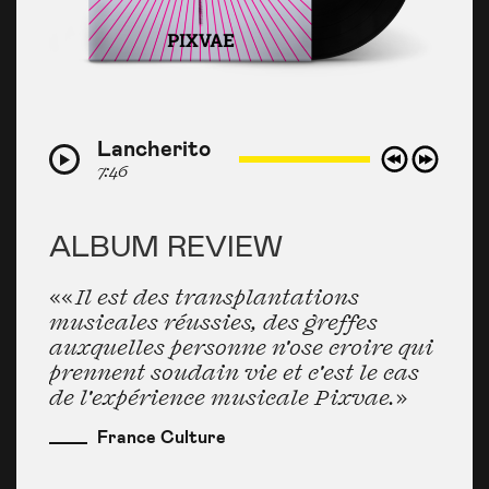
Lancherito
7:46
ALBUM REVIEW
«« Il est des transplantations
«
musicales réussies, des greffes
c
auxquelles personne n'ose croire qui
b
prennent soudain vie et c'est le cas
r
de l'expérience musicale Pixvae.»
m
l
France Culture
c
b