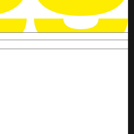
Commander
ues du fils de l’artiste.