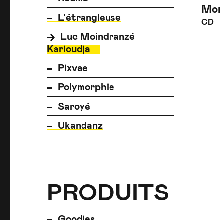
Mon
L'étrangleuse
CD
Luc Moindranzé
Karioudja
Pixvae
Polymorphie
Saroyé
Ukandanz
PRODUITS
PRODUITS
PRODUITS
Goodies