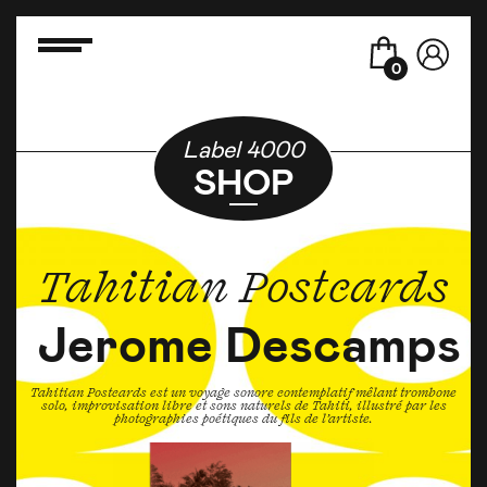
0
Label 4000
SHOP
Tahitian Postcards
Jerome Descamps
Tahitian Postcards est un voyage sonore contemplatif mêlant trombone
solo, improvisation libre et sons naturels de Tahiti, illustré par les
photographies poétiques du fils de l’artiste.