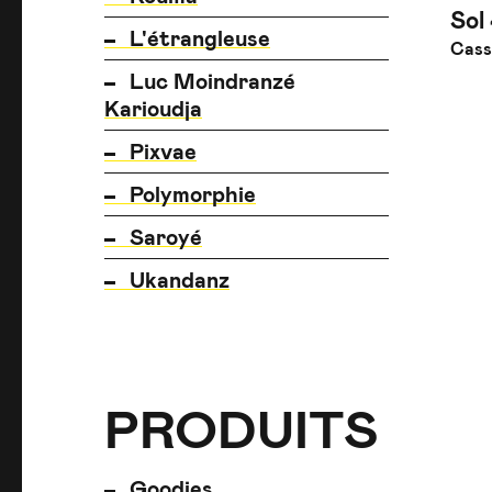
Sol
L'étrangleuse
Cass
Luc Moindranzé
Karioudja
Pixvae
Polymorphie
Saroyé
Ukandanz
PRODUITS
PRODUITS
PRODUITS
Goodies