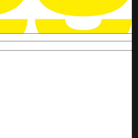
Commander
ues du fils de l’artiste.