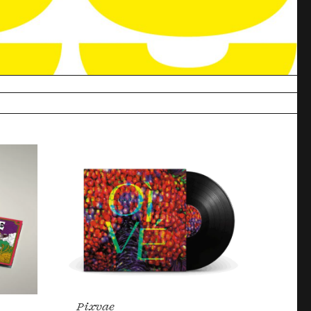
Commander
ues du fils de l’artiste.
Pixvae