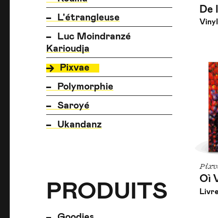
De 
L'étrangleuse
Viny
Luc Moindranzé
Karioudja
Pixvae
Polymorphie
Saroyé
Ukandanz
Pixv
Oì 
PRODUITS
PRODUITS
PRODUITS
Livr
Goodies