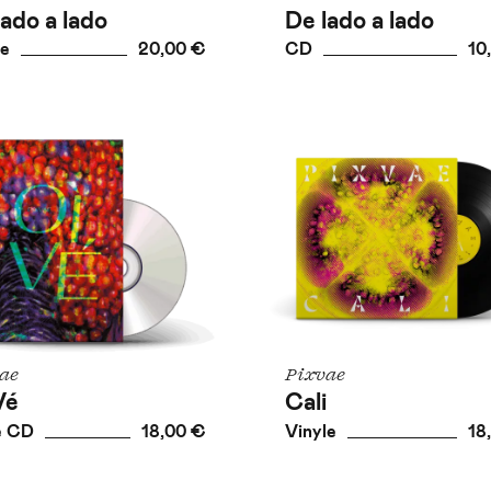
lado a lado
De lado a lado
le
20,00 €
CD
10
ae
Pixvae
Vé
Cali
e CD
18,00 €
Vinyle
18